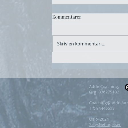
Kommentarer
Skriv en kommentar …
Når du gruer deg til å gå på
jobb
Adde Coaching,
Org. 836279182
Coaching@adde-lar
Tlf: 94446618
Oslo, 2024
Salgsbetingelser