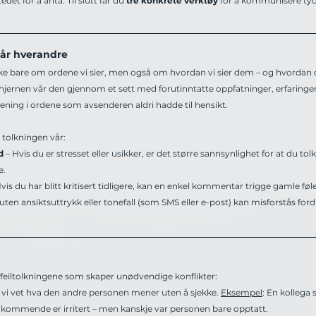
tedet for å anta. Til slutt får du
 tre konkrete verktøy
 for å kommunisere tyd
står hverandre
bare om ordene vi sier, men også om hvordan vi sier dem – og hvordan de b
 hjernen vår den gjennom et sett med forutinntatte oppfatninger, erfaringer 
 mening i ordene som avsenderen aldri hadde til hensikt.
 tolkningen vår:
d 
– Hvis du er stresset eller usikker, er det større sannsynlighet for at du tol
e.
Hvis du har blitt kritisert tidligere, kan en enkel kommentar trigge gamle føle
uten ansiktsuttrykk eller tonefall (som SMS eller e-post) kan misforstås fordi
 feiltolkningene som skaper unødvendige konflikter:
at vi vet hva den andre personen mener uten å sjekke. 
Eksempel
: En kollega 
dkommende er irritert – men kanskje var personen bare opptatt.