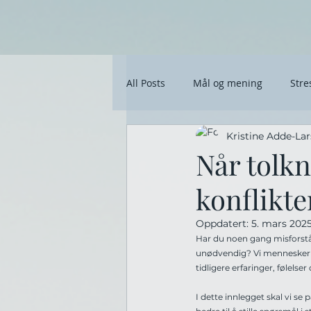
All Posts
Mål og mening
Stre
Kristine Adde-La
Bevisste valg og økonomisk frihet
Når tolk
konflikt
Oppdatert:
5. mars 202
Har du noen gang misforståt
unødvendig? Vi mennesker to
tidligere erfaringer, følelse
I dette innlegget skal vi se 