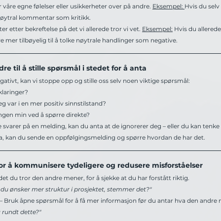
r våre egne følelser eller usikkerheter over på andre. 
Eksempel: 
Hvis du selv 
nøytral kommentar som kritikk.
eter etter bekreftelse på det vi allerede tror vi vet. 
Eksempel:
 Hvis du allerede
ære mer tilbøyelig til å tolke nøytrale handlinger som negative.
e til å stille spørsmål i stedet for å anta
egativt, kan vi stoppe opp og stille oss selv noen viktige spørsmål:
klaringer?
jeg var i en mer positiv sinnstilstand?
ingen min ved å spørre direkte?
e svarer på en melding, kan du anta at de ignorerer deg – eller du kan tenke 
anta, kan du sende en oppfølgingsmelding og spørre hvordan de har det.
for å kommunisere tydeligere og redusere misforståelser
det du tror den andre mener, for å sjekke at du har forstått riktig.
at du ønsker mer struktur i prosjektet, stemmer det?"
– Bruk åpne spørsmål for å få mer informasjon før du antar hva den andre
 rundt dette?"