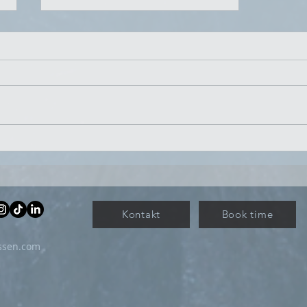
Fra superhelt til utbrent: Slik
snakker stress til kroppen din
Kontakt
Book time
ssen.com