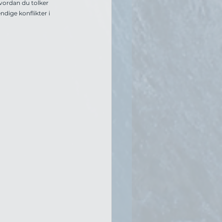
vordan du tolker 
dige konflikter i 