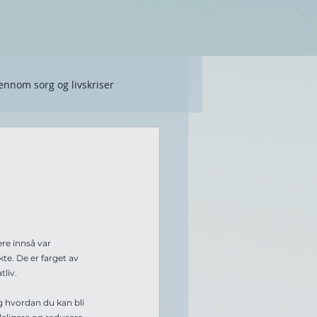
ennom sorg og livskriser
kasjon
re innså var 
e. De er farget av 
tliv.
og hvordan du kan bli 