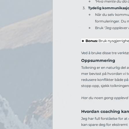
"Hva mente du da d
Tydelig kommunikasj
Når du selv kommun
formuleringer. Du m
Bruk 
"Jeg opplever 
🔹 Bonus:
Bruk nysgjerrighet
Ved å bruke disse tre verkt
Oppsummering
Tolkning er en naturlig del 
mer bevisst på hvordan vi t
redusere konflikter både på 
stopp opp, sjekk tolkningen
Har du noen gang opplevd en
Hvordan coaching kan
Jeg har full forståelse for 
kan spare deg for ekstremt