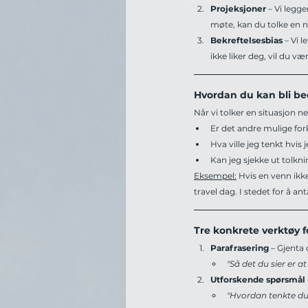
Projeksjoner 
– Vi legge
møte, kan du tolke en 
Bekreftelsesbias 
– Vi l
ikke liker deg, vil du v
Hvordan du kan bli bedr
Når vi tolker en situasjon n
Er det andre mulige for
Hva ville jeg tenkt hvis 
Kan jeg sjekke ut tolkn
Eksempel:
 Hvis en venn ikk
travel dag. I stedet for å 
Tre konkrete verktøy 
Parafrasering
 – Gjenta 
"Så det du sier er 
Utforskende spørsmål 
"Hvordan tenkte du