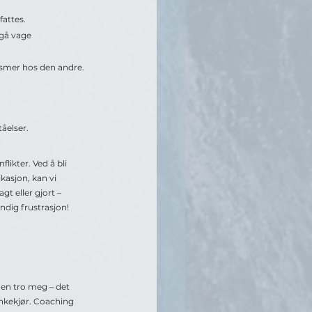
fattes.
gå vage 
ismer hos den andre.
åelser.
ikter. Ved å bli 
asjon, kan vi 
t eller gjort – 
ndig frustrasjon!
men tro meg – det 
nkekjør. Coaching 