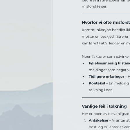
bedre til å stille spørsmål i s
misforståelser.
Hvorfor vi ofte misfor
Kommunikasjon handler ikke 
mottar en beskjed, filtrerer
kan føre til at vi legger en
Noen faktorer som påvirker
Følelsesmessig tilstan
meldinger som negativ
Tidligere erfaringer 
– 
Kontekst
 – En melding 
tolkning i den.
Vanlige feil i tolkning
Her er noen av de vanligste
Antakelser
 – Vi antar 
post, og du antar at ve