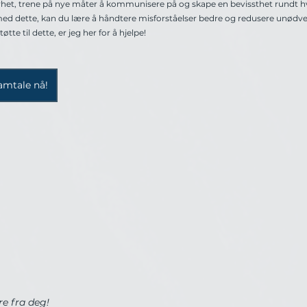
arhet, trene på nye måter å kommunisere på og skape en bevissthet rundt h
med dette, kan du lære å håndtere misforståelser bedre og redusere unødven
te til dette, er jeg her for å hjelpe!
amtale nå!
re fra deg!