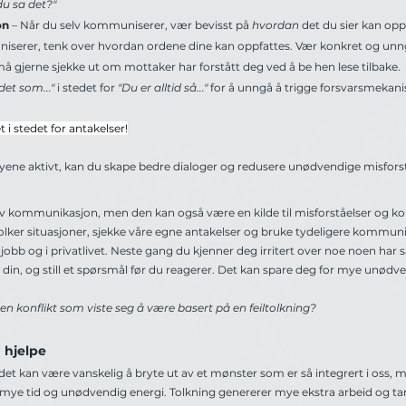
u sa det?"
on
 – Når du selv kommuniserer, vær bevisst på 
hvordan
 det du sier kan opp
iserer, tenk over hvordan ordene dine kan oppfattes. Vær konkret og unn
å gjerne sjekke ut om mottaker har forstått deg ved å be hen lese tilbake. 
det som..."
 i stedet for 
"Du er alltid så..."
 for å unngå å trigge forsvarsmekan
 i stedet for antakelser!
øyene aktivt, kan du skape bedre dialoger og redusere unødvendige misforst
av kommunikasjon, men den kan også være en kilde til misforståelser og konfl
olker situasjoner, sjekke våre egne antakelser og bruke tydeligere kommunik
jobb og i privatlivet. Neste gang du kjenner deg irritert over noe noen har sag
 din, og still et spørsmål før du reagerer. Det kan spare deg for mye unødve
 konflikt som viste seg å være basert på en feiltolkning?
 hjelpe
at det kan være vanskelig å bryte ut av et mønster som er så integrert i oss, 
 mye tid og unødvendig energi. Tolkning genererer mye ekstra arbeid og ta