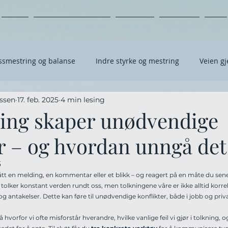
Hjem
Ofte stilte spørsmål
Om meg
Tjenester
Mer
ssmestring og balanse
Indre styrke og mestring
Veien gj
rssen
17. feb. 2025
4 min lesing
Jobb, prestasjon og sykefravær
Coaching
Kommuni
ning skaper unødvendige
er – og hvordan unngå det
5
t en melding, en kommentar eller et blikk – og reagert på en måte du sene
lker konstant verden rundt oss, men tolkningene våre er ikke alltid korrekt
r og antakelser. Dette kan føre til unødvendige konflikter, både i jobb og priva
på hvorfor vi ofte misforstår hverandre, hvilke vanlige feil vi gjør i tolkning, 