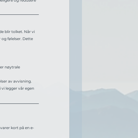
eligere og redusere 
lir tolket. Når vi 
og følelser. Dette 
ker nøytrale 
lser av avvisning.
 vi legger vår egen 
svarer kort på en e-