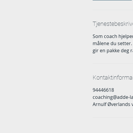
Tjenestebeskriv
Som coach hjelper 
målene du setter. 
gir en pakke deg 
Kontaktinforma
94446618
coaching@adde-l
Arnulf Øverlands 