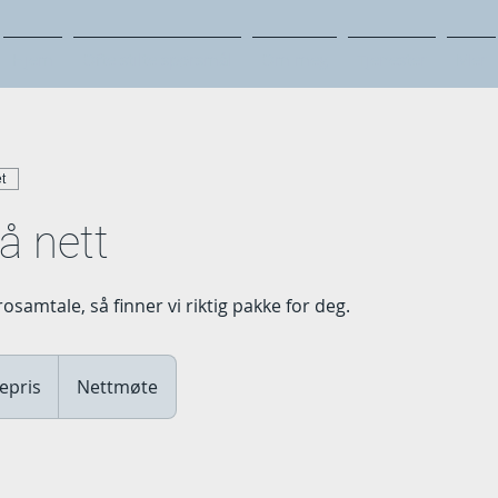
Hjem
Ofte stilte spørsmål
Om meg
Tjenester
Mer
t
å nett
rosamtale, så finner vi riktig pakke for deg.
epris
Nettmøte