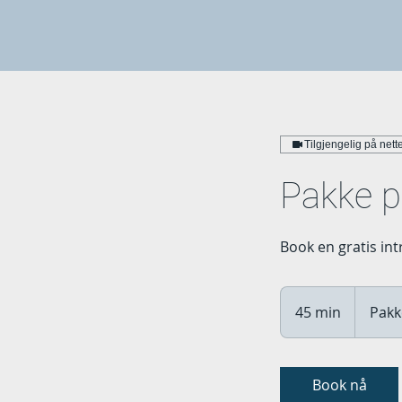
Tilgjengelig på nette
Pakke p
Book en gratis int
Pakkepris
45 min
4
Pakk
5
m
i
Book nå
n