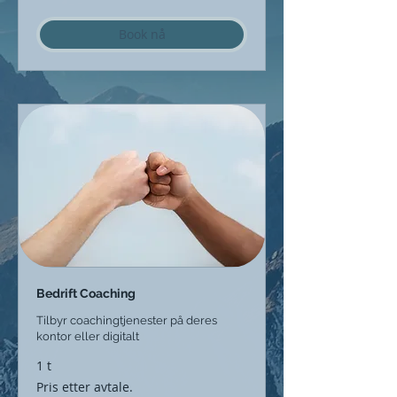
Book nå
Bedrift Coaching
Tilbyr coachingtjenester på deres
kontor eller digitalt
1 t
Pris
Pris etter avtale.
etter