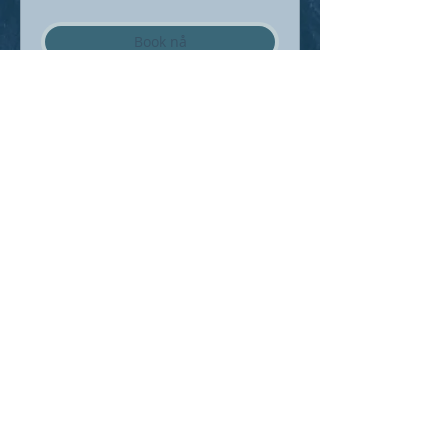
Book nå
Tilgjengelige pakker
Adde Coaching,
Org. 836279182
Coaching@adde-larssen.com
Tlf:
94446618
Oslo, 2024
Salgsbetingelser
Se tilgjengelige tider