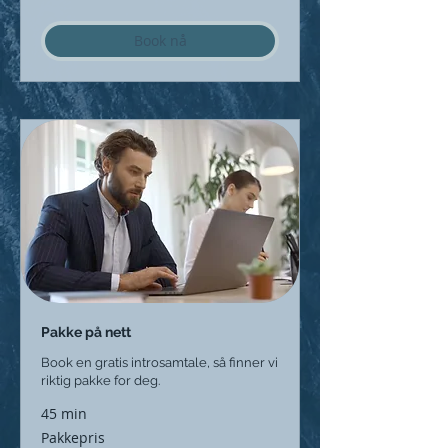
avtale.
Book nå
Pakke på nett
Book en gratis introsamtale, så finner vi
riktig pakke for deg.
45 min
Pakkepris
Pakkepris