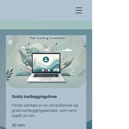
Gratis kartleggingstime
Første samtale er en uforpliktende og
gratis kartleggingssamtale, som varer
opptil 30 min.
30 min