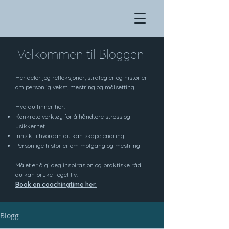
Velkommen til Bloggen
Her deler jeg refleksjoner, strategier og historier
om personlig vekst, mestring og målsetting.
Hva du finner her:
Konkrete verktøy for å håndtere stress og
usikkerhet
Innsikt i hvordan du kan skape endring
Personlige historier om motgang og mestring
Målet er å gi deg inspirasjon og praktiske råd
du kan bruke i eget liv.
Book en coachingtime her.
Blogg